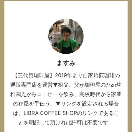
ますみ
【三代目珈琲屋】2019年より自家焙煎珈琲の
通販専門店を運営▼祖父、父が珈琲屋のため幼
稚園児からコーヒーを飲み、高校時代から家業
の秤屋を手伝う。▼リンクを設定される場合
は、LIBRA COFFEE SHOPのリンクであるこ
とを明記して頂ければ許可は不要です。