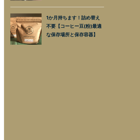
1か月持ちます！詰め替え
不要【コーヒー豆(粉)最適
な保存場所と保存容器】