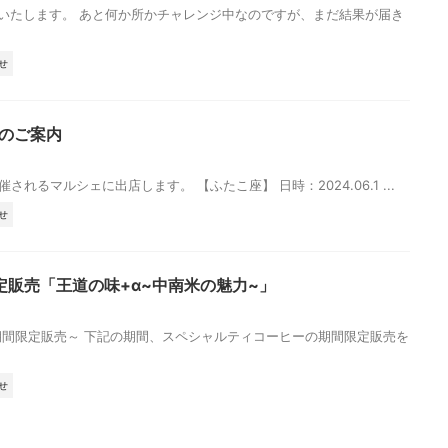
案内いたします。 あと何か所かチャレンジ中なのですが、まだ結果が届き
せ
店のご案内
されるマルシェに出店します。 【ふたこ座】 日時：2024.06.1 ...
せ
限定販売「王道の味+α~中南米の魅力~」
間限定販売～ 下記の期間、スペシャルティコーヒーの期間限定販売を
せ