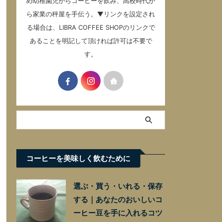
め幼稚園児からコーヒーを飲み、高校時代か
ら家業の秤屋を手伝う。▼リンクを設定され
る場合は、LIBRA COFFEE SHOPのリンクで
あることを明記して頂ければ許可は不要で
す。
コーヒーを美味しく飲むために
選ぶ・買う・いれる・保存
する｜あなたのおいしいコ
ーヒー豆を手に入れるコツ