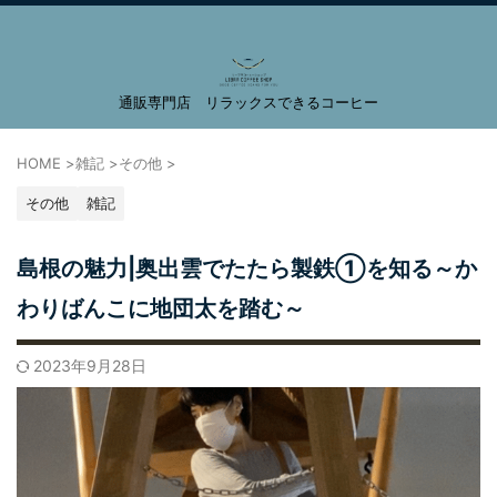
通販専門店 リラックスできるコーヒー
LIBRA COFFEE SHOP
HOME
>
雑記
>
その他
>
その他
雑記
島根の魅力|奥出雲でたたら製鉄①を知る～か
わりばんこに地団太を踏む～
2023年9月28日