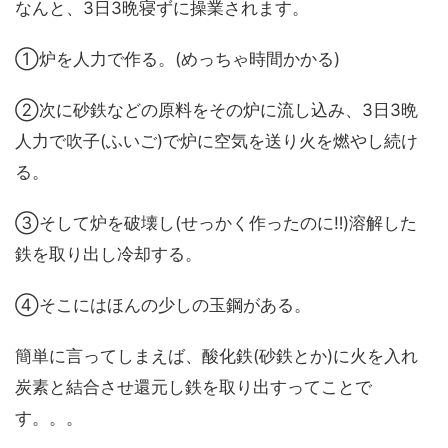
なんと、3日3晩寝ずに操業されます。
①炉を人力で作る。(めっちゃ時間かかる)
②次に砂鉄などの原料をその炉に流し込み、3日3晩
人力で吹子(ふいご)で炉に空気を送り火を燃やし続け
る。
③そして炉を破壊し(せっかく作ったのに‼)溶解した
鉄を取り出し冷却する。
④そこにはほんの少しの玉鋼がある。
簡単に言ってしまえば、酸化鉄(砂鉄とか)に火を入れ
炭素と結合させ還元し鉄を取り出すってことで
す。。。