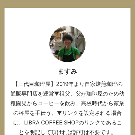
ますみ
【三代目珈琲屋】2019年より自家焙煎珈琲の
通販専門店を運営▼祖父、父が珈琲屋のため幼
稚園児からコーヒーを飲み、高校時代から家業
の秤屋を手伝う。▼リンクを設定される場合
は、LIBRA COFFEE SHOPのリンクであるこ
とを明記して頂ければ許可は不要です。