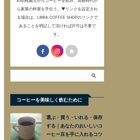
め幼稚園児からコーヒーを飲み、高校時代か
ら家業の秤屋を手伝う。▼リンクを設定され
る場合は、LIBRA COFFEE SHOPのリンクで
あることを明記して頂ければ許可は不要で
す。
コーヒーを美味しく飲むために
選ぶ・買う・いれる・保存
する｜あなたのおいしいコ
ーヒー豆を手に入れるコツ