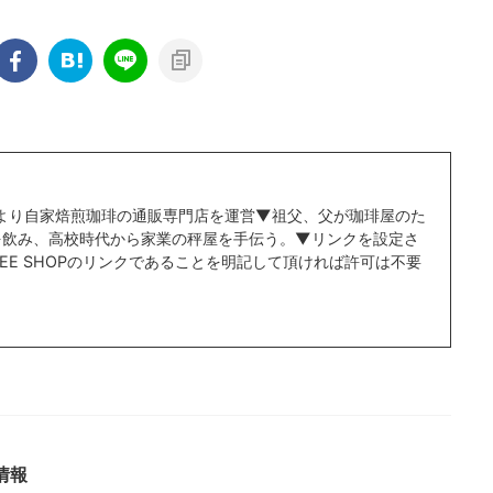
年より自家焙煎珈琲の通販専門店を運営▼祖父、父が珈琲屋のた
を飲み、高校時代から家業の秤屋を手伝う。▼リンクを設定さ
OFFEE SHOPのリンクであることを明記して頂ければ許可は不要
情報