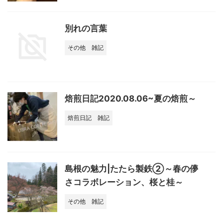
別れの言葉
その他
雑記
焙煎日記2020.08.06~夏の焙煎～
焙煎日記
雑記
島根の魅力|たたら製鉄②～春の儚
さコラボレーション、桜と桂～
その他
雑記