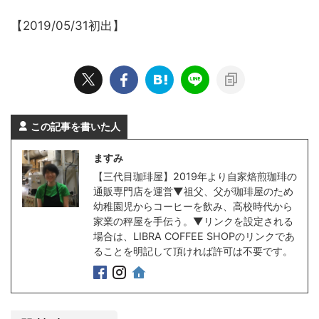
【2019/05/31初出】
この記事を書いた人
ますみ
【三代目珈琲屋】2019年より自家焙煎珈琲の
通販専門店を運営▼祖父、父が珈琲屋のため
幼稚園児からコーヒーを飲み、高校時代から
家業の秤屋を手伝う。▼リンクを設定される
場合は、LIBRA COFFEE SHOPのリンクであ
ることを明記して頂ければ許可は不要です。